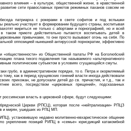
лавного влияния – в культуре, общественной жизни, в нравственной
о развитие сети православных приютов режимных паханов совсем не
 беседа патриарха с рокерами в свете софитов и под вспышки
ры реально участвует в формировании будущего страны, воспитывая
захотят мириться не только с абортами и порнографией, но и всей
 в таком приюте действительно пытаются воспитывать детей в
ерковными привычками, то они просто вызывают огонь на себя. По
 реальной оппозицией нынешней антирусской порнократии, эффективно
оки «общественности» из Общественной палаты РФ на Боголюбский
изацию плана тихого подавления так называемого «альтернативного
ктивным политическим субъектом в условиях сгущающейся смуты.
аки грубо, в административном порядке, то о. Петра и окормляемый
о тому, как в период хрущевских гонений власти иногда действовали
воих прихожан, не допускали детей до св. причастия, и т.д., так и
ятнее всего, посредством «церковных прещений», подсказанных
т россиянская власть в церковной сфере, будут следующими:
обрядческой Церкви (РПСЦ), которая после «нейтрализации» РПЦЗ
ов и мирян, ушедших из РПЦ МП.
РИПЦ), установившую недавно молитвенно-евхаристическое общение
ало укрепление позиций РИПЦ в «семье» юрисдикций катакомбной