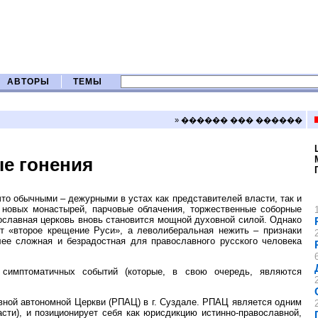
АВТОРЫ
ТЕМЫ
» ������ ��� ������
е гонения
что обычными – дежурными в устах как представителей власти, так и
новых монастырей, парчовые облачения, торжественные соборные
вославная церковь вновь становится мощной духовной силой. Однако
т «второе крещение Руси», а леволиберальная нежить – признаки
лее сложная и безрадостная для православного русского человека
симптоматичных событий (которые, в свою очередь, являются
вной автономной Церкви (РПАЦ) в г. Суздале. РПАЦ является одним
сти), и позиционирует себя как юрисдикцию истинно-православной,