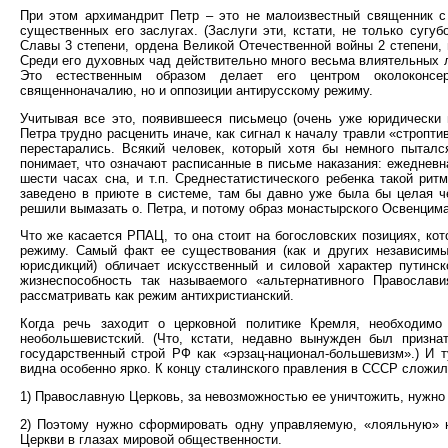
При этом архимандрит Петр – это не малоизвестный священник с 
существенных его заслугах. (Заслуги эти, кстати, не только сугу
Славы 3 степени, ордена Великой Отечественной войны 2 степени,
Среди его духовных чад действительно много весьма влиятельных л
Это естественным образом делает его центром околоконсер
священноначалию, но и оппозиции антирусскому режиму.
Учитывая все это, появившееся письмецо (очень уже юридически 
Петра трудно расценить иначе, как сигнал к началу травли «стропт
перестарались. Всякий человек, который хотя бы немного пыталс
понимает, что означают расписанные в письме наказания: ежедневн
шести часах сна, и т.п. Среднестатистического ребенка такой рит
заведено в приюте в системе, там бы давно уже была бы целая ч
решили вымазать о. Петра, и потому образ монастырского Освенци
Что же касается РПАЦ, то она стоит на богословских позициях, к
режиму. Самый факт ее существования (как и других независимы
юрисдикций) обличает искусственный и силовой характер путинс
жизнеспособность так называемого «альтернативного Правосла
рассматривать как режим антихристианский.
Когда речь заходит о церковной политике Кремля, необходи
необольшевистский. (Что, кстати, недавно вынужден был призн
государственный строй РФ как «эрзац-национал-большевизм».) И 
видна особенно ярко. К концу сталинского правления в СССР сложил
1) Православную Церковь, за невозможностью ее уничтожить, нужно
2) Поэтому нужно сформировать одну управляемую, «лояльную» ю
Церкви в глазах мировой общественности.