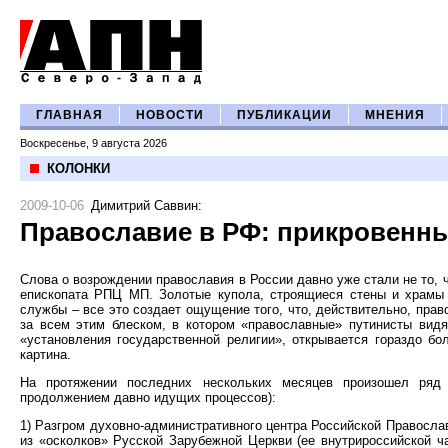
ГЛАВНАЯ
НОВОСТИ
ПУБЛИКАЦИИ
МНЕНИЯ
Воскресенье, 9 августа 2026
КОЛОНКИ
2009-10-06
Димитрий Саввин
:
Православие в РФ: прикровенны
Слова о возрождении православия в России давно уже стали не то, 
епископата РПЦ МП. Золотые купола, строящиеся стены и храмы 
службы – все это создает ощущение того, что, действительно, пра
за всем этим блеском, в котором «православные» путинисты видя
«установления государственной религии», открывается гораздо бо
картина.
На протяжении последних нескольких месяцев произошел ряд 
продолжением давно идущих процессов):
1) Разгром духовно-административного центра Российской Правосла
из «осколков» Русской Зарубежной Церкви (ее внутрироссийской ча