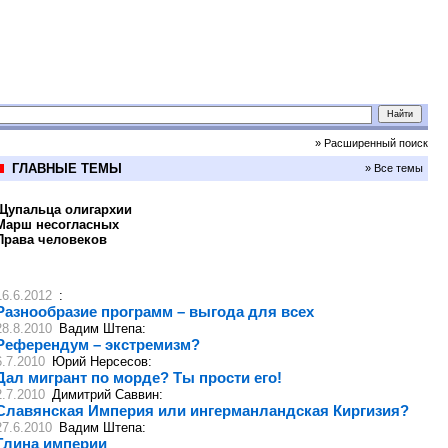
» Расширенный поиск
ГЛАВНЫЕ ТЕМЫ
» Все темы
Щупальца олигархии
Марш несогласных
Права человеков
16.6.2012
:
Разнообразие программ – выгода для всех
28.8.2010
Вадим Штепа
:
Референдум – экстремизм?
6.7.2010
Юрий Нерсесов
:
Дал мигрант по морде? Ты прости его!
2.7.2010
Димитрий Саввин
:
Славянская Империя или ингерманландская Киргизия?
27.6.2010
Вадим Штепа
:
Глина империи