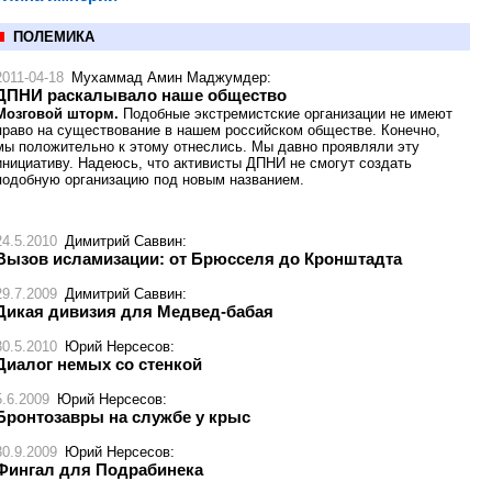
ПОЛЕМИКА
2011-04-18
Мухаммад Амин Маджумдер
:
ДПНИ раскалывало наше общество
Мозговой шторм.
Подобные экстремистские организации не имеют
право на существование в нашем российском обществе. Конечно,
мы положительно к этому отнеслись. Мы давно проявляли эту
инициативу. Надеюсь, что активисты ДПНИ не смогут создать
подобную организацию под новым названием.
24.5.2010
Димитрий Саввин
:
Вызов исламизации: от Брюсселя до Кронштадта
29.7.2009
Димитрий Саввин
:
Дикая дивизия для Медвед-бабая
30.5.2010
Юрий Нерсесов
:
Диалог немых со стенкой
5.6.2009
Юрий Нерсесов
:
Бронтозавры на службе у крыс
30.9.2009
Юрий Нерсесов
:
Фингал для Подрабинека