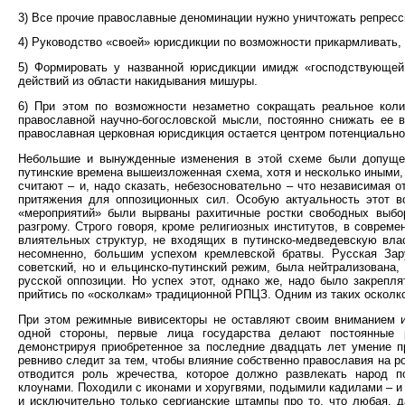
3) Все прочие православные деноминации нужно уничтожать репрес
4) Руководство «своей» юрисдикции по возможности прикармливать,
5) Формировать у названной юрисдикции имидж «господствующей 
действий из области накидывания мишуры.
6) При этом по возможности незаметно сокращать реальное коли
православной научно-богословской мысли, постоянно снижать ее 
православная церковная юрисдикция остается центром потенциально
Небольшие и вынужденные изменения в этой схеме были допущен
путинские времена вышеизложенная схема, хотя и несколько иными,
считают – и, надо сказать, небезосновательно – что независимая 
притяжения для оппозиционных сил. Особую актуальность этот во
«мероприятий» были вырваны рахитичные ростки свободных выбор
разгрому. Строго говоря, кроме религиозных институтов, в соврем
влиятельных структур, не входящих в путинско-медведевскую вл
несомненно, большим успехом кремлевской братвы. Русская Зар
советский, но и ельцинско-путинский режим, была нейтрализована
русской оппозиции. Но успех этот, однако же, надо было закреп
прийтись по «осколкам» традиционной РПЦЗ. Одним из таких осколк
При этом режимные вивисекторы не оставляют своим вниманием и
одной стороны, первые лица государства делают постоянные
демонстрируя приобретенное за последние двадцать лет умение п
ревниво следит за тем, чтобы влияние собственно православия на р
отводится роль жречества, которое должно развлекать народ п
клоунами. Походили с иконами и хоругвями, подымили кадилами – и 
и исключительно только сергианские штампы про то, что любая, д