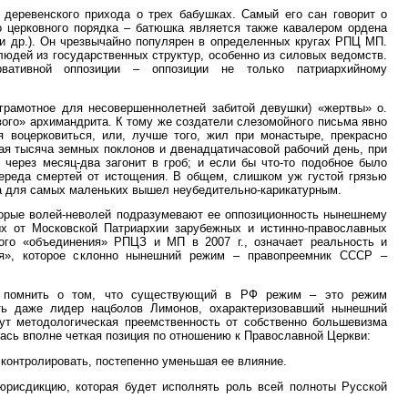
деревенского прихода о трех бабушках. Самый его сан говорит о
бо церковного порядка – батюшка является также кавалером ордена
 и др.). Он чрезвычайно популярен в определенных кругах РПЦ МП.
юдей из государственных структур, особенно из силовых ведомств.
вативной оппозиции – оппозиции не только патриархийному
грамотное для несовершеннолетней забитой девушки) «жертвы» о.
ивого» архимандрита. К тому же создатели слезомойного письма явно
я воцерковиться, или, лучше того, жил при монастыре, прекрасно
ая тысяча земных поклонов и двенадцатичасовой рабочий день, при
м через месяц-два загонит в гроб; и если бы что-то подобное было
ереда смертей от истощения. В общем, слишком уж густой грязью
ма для самых маленьких вышел неубедительно-карикатурным.
оторые волей-неволей подразумевают ее оппозиционность нынешнему
х от Московской Патриархии зарубежных и истинно-православных
кого «объединения» РПЦЗ и МП в 2007 г., означает реальность и
вия», которое склонно нынешний режим – правопреемник СССР –
мо помнить о том, что существующий в РФ режим – это режим
ать даже лидер нацболов Лимонов, охарактеризовавший нынешний
тут методологическая преемственность от собственно большевизма
ась вполне четкая позиция по отношению к Православной Церкви:
 контролировать, постепенно уменьшая ее влияние.
рисдикцию, которая будет исполнять роль всей полноты Русской