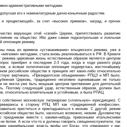
сивно-административными методами.
 допуская его к номенклатурным дачно-коньячным радостям.
и процветающей», за счет «высоких приемов», наград, и прочих
чество верующих этой «своей» Церкви, препятствовать развитию
влияние на общество. Ибо даже самая подконтрольная и лояльная
й оппозиции режиму.
ы лишь во времена «устаканивания» ельцинского режима; уже в
 «мягкими» методами, стала вновь реализовываться в РФ. В Кремле
от режима церковная жизнь естественным образом является центром
прос приобрел в последние 2-3 года, когда в ходе разного рода
ов, а всякая политическая оппозиция подверглась жесточайшему
енном российском обществе в принципе нет каких-либо относительно
астную вертикаль. «Президентское объединение» РПЦЗ и МП было,
убежная Церковь, традиционно негативно оценивавшая не только
, и не могла уже быть мощным центром притяжения для деятельной
лять. Поэтому следующий удар, естественным образом, должен был
ов, относительно влиятельным и устойчивым, и была РПАЦ.
 собственно московскую патриархию («лояльную» юрисдикцию). С
 реверансы в сторону РПЦ МП как «традиционной конфессии»,
равильно креститься и прикладываться к иконам. С другой, режим
оссийское общество было, насколько возможно, низким. Духовенству
о праздникам вместе с какими-нибудь привозными итальянскими
не более. А если что-то и должны говорить священнослужители, так
аже каннибальская, власть якобы «от Бога», что «президент у нас