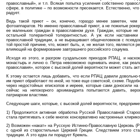
православный», и т.п. Всякая попытка усиления собственно правос
сфере, в политике – по возможности пресекается. Естественно, чт
радует.
Ведь такой приют – он, конечно, гораздо менее заметен, чем
фотоаппаратов. Но именно православный приют, а не пожилые роке
ее маленьких граждан в православном духе. Граждан, которые не 
остальной толерантной толерантностью. А уж если наставники
православной традиции, а не выращивают общечеловеков с псевдоц
той простой причине, что, может быть, и, не желая того, являются
влияющей на формирование завтрашнего российского социума.
Исходя из этого, и разгром суздальских приходов РПАЦ, и наск
монастырь и лично о. Петра невозможно оценивать иначе, как реал
православия», которое с высокой долей вероятности может стать а
К этому остается лишь добавить, что если РПАЦ давили довольно-т
им приют обработают по иной, но тоже еще советской, схеме. Подобн
через недостойных епископов и иереев, которые сами доносили на с
сейчас на непокорного архимандрита попытаются давить, веро
патриархии властями.
Следующие шаги, которые, с высокой долей вероятности, предприме
1) Продолжится активная обработка Русской Православной Старо
стала притягивать к себе многих консервативно настроенных клирик
2) Возможен «накат» на Русскую Истинно-Православную Церковь (
с одной из старостильных Церквей Греции. Следствием этого ст
традиции. А это едва ли порадует Кремль.