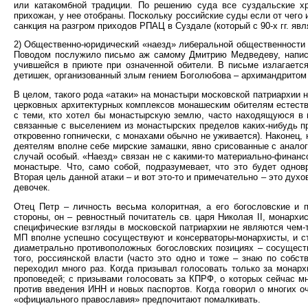
или катакомбной традиции. По решению суда все суздальские х
прихожан, у нее отобраны. Поскольку российские суды если от чего 
санкция на разгром приходов РПАЦ в Суздале (который с 90-х гг. яв
2) Общественно-юридический «наезд» либеральной общественности
Поводом послужило письмо аж самому Дмитрию Медведеву, напис
учившейся в приюте при означенной обители. В письме излагаетс
детишек, организованный злым гением Боголюбова – архимандритом 
В целом, такого рода «атаки» на монастыри московской патриархии 
церковных архитектурных комплексов монашеским обителям естеств
с теми, кто хотел бы монастырскую землю, часто находящуюся в в
связанные с выселением из монастырских пределов каких-нибудь п
откровенно гопнически, с монахами обычно не уживается). Наконец,
деятелям вполне себе мирские замашки, явно срисованные с аналог
случай особый. «Наезд» связан не c какими-то материально-финанс
монастыре. Что, само собой, подразумевает, что это будет одн
Вторая цель данной атаки – и вот это-то и примечательно – это дух
девочек.
Отец Петр – личность весьма колоритная, а его богословские и 
стороны, он – ревностный почитатель св. царя Николая II, монархи
специфические взгляды в московской патриархии не являются чем-
МП вполне успешно сосуществуют и консерваторы-монархисты, и с
диаметрально противоположных богословских позициях – сосуществ
того, россиянской власти (часто это одно и тоже – знаю по собст
переходил много раз. Когда призывал голосовать только за монархи
проповедей; с призывами голосовать за КПРФ, о которых сейчас мн
против введения ИНН и новых паспортов. Когда говорил о многих о
«официального православия» предпочитают помалкивать.