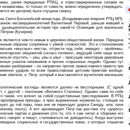
рамы, ранее переданные РПАЦ, и отреставрированные силами ее
и независимы, то только от совести, можно определенно утверждать:
ляется ее центром) была спущена сверху.
 на Свято-Боголюбский монастырь (Владимирская епархия РПЦ МП).
анное несовершеннолетней Валентиной Перовой, раньше жившей и
я душещипательная история про какой-то Освенцим для маленьких
Петром (Кучером).
не являются чем-то новым в церковно-общественной жизни. Передача
енным образом сопряжена с уймой сложностей. Это и столкновения
есьма «вкусных» местах, отгрести под себя; нередко – проблемы,
ролетарских общежитий («класс-гегемон», ведущий себя чаще всего
 нельзя опустить – увы, увы и увы! – присущие некоторым церковным
ичных ухваток чиновников и прочих «серьезных людей». Однако тут
овыми разборками – он направлен против православного приюта при
овременно ударом по всем православным детским приютам вообще.
овник обители, о. Петр, который и выставляется мучителем маленьких
политические взгляды являются далеко не бесспорными. (С одной
ст, с другой – поклонник «Великого Сталина»). Однако сами по себе
то таким, что влечет за собой существенные преследования. В РПЦ
тарообрядные приходы, и ярко выраженные экуменисты, стоящие на
уют до той поры, пока они не переходят дороги Синоду, или, паче
венному опыту). А вот архимандрит Петр как раз-таки эту «дорогу»
ческие партии и движения (это то, что я сам читал в сборнике его
ого говорят и пишут, сталкиваться не доводилось). Когда выступал
чевидных социальных и государственных язвах, о которых глашатаи