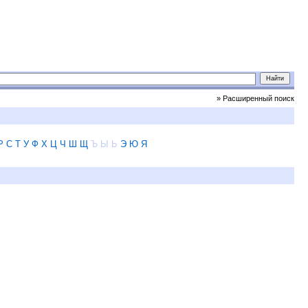
» Расширенный поиск
Р
С
Т
У
Ф
Х
Ц
Ч
Ш
Щ
Ъ
Ы
Ь
Э
Ю
Я