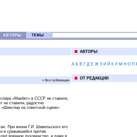
АВТОРЫ
ТЕМЫ
АВТОРЫ
А
Б
В
Г
Д
Е
Ж
З
И
Й
К
Л
М
Н
О
П
ОТ РЕДАКЦИИ
» Все публикации
спира «Макбет» в СССР не ставили,
ет не ставили, радостно
е «Шекспир на советской сцене»
ах. При жизни Г.И. Шавельского его
 и в сражавшейся против
влял военное духовенство, и даже в