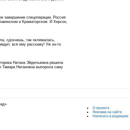
ое завершение спецоперации. Россия
лавянском и Краматорском. И Херсон,
ла, сдохнешь, так оклемалась,
иедет, всё ему расскажу! Уж он-то
сторика Натана Эйдельмана решила
ге Тамара Натановна выпорола саму
пад»
О проекте
Реклама на сайте
Написать в редакцию