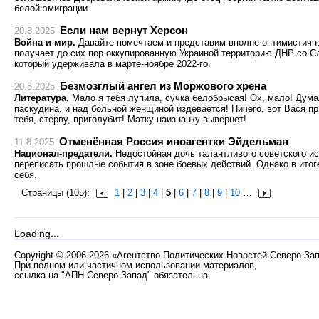
белой эмиграции.
Если нам вернут Херсон
20.8.2025
Война и мир.
Давайте помечтаем и представим вполне оптимистичн
получает до сих пор оккупированную Украиной территорию ДНР со С
который удерживала в марте-ноябре 2022-го.
Безмозглый ангел из Моржового хрена
20.8.2025
Литература.
Мало я тебя лупила, сучка белобрысая! Ох, мало! Дума
паскудина, и над больной женщиной издевается! Ничего, вот Вася пр
тебя, стерву, приголубит! Матку наизнанку вывернет!
Отменённая Россия иноагентки Эйдельман
11.8.2025
Национал-предатели.
Недостойная дочь талантливого советского и
переписать прошлые события в зоне боевых действий. Однако в ито
себя.
Страницы (105):
1
|
2
|
3
|
4
|
5
|
6
|
7
|
8
|
9
|
10
…
Loading...
Copyright
©
2006-2026 «Агентство Политических Новостей Северо-За
При полном или частичном использовании материалов,
ссылка на "АПН Северо-Запад" обязательна