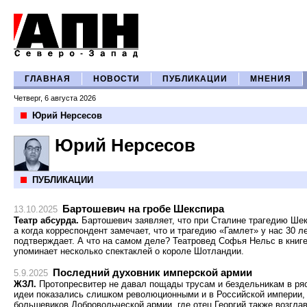
ГЛАВНАЯ
НОВОСТИ
ПУБЛИКАЦИИ
МНЕНИЯ
Четверг, 6 августа 2026
Юрий Нерсесов
Юрий Нерсесов
ПУБЛИКАЦИИ
Бартошевич на гробе Шекспира
13.10.2025
Театр абсурда.
Бартошевич заявляет, что при Сталине трагедию Шек
а когда корреспондент замечает, что и трагедию «Гамлет» у нас 30 л
подтверждает. А что на самом деле? Театровед Софья Нельс в книг
упоминает несколько спектаклей о короле Шотландии.
Последний духовник имперской армии
5.9.2025
ЖЗЛ.
Протопресвитер не давал пощады трусам и бездельникам в ряс
идеи показались слишком революционными и в Российской империи,
большевиков Добровольческой армии, где отец Георгий также возгла