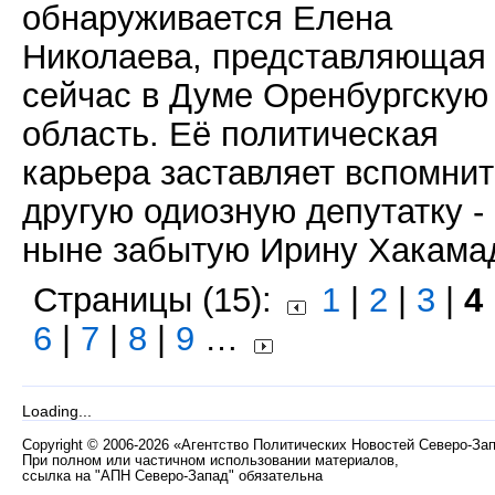
обнаруживается Елена
Николаева, представляющая
сейчас в Думе Оренбургскую
область. Её политическая
карьера заставляет вспомнит
другую одиозную депутатку -
ныне забытую Ирину Хакама
Страницы (15):
1
|
2
|
3
|
4
6
|
7
|
8
|
9
…
Loading...
Copyright
©
2006-2026 «Агентство Политических Новостей Северо-За
При полном или частичном использовании материалов,
ссылка на "АПН Северо-Запад" обязательна