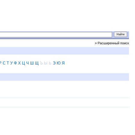
» Расширенный поиск
Р
С
Т
У
Ф
Х
Ц
Ч
Ш
Щ
Ъ
Ы
Ь
Э
Ю
Я