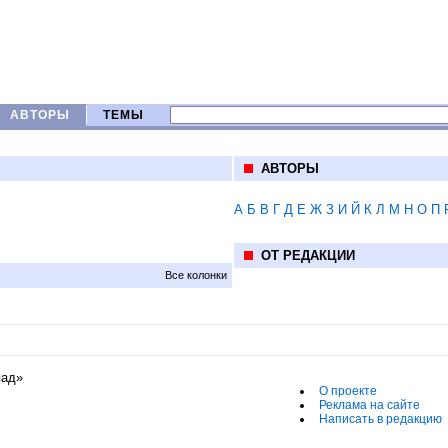
АВТОРЫ
ТЕМЫ
АВТОРЫ
А
Б
В
Г
Д
Е
Ж
З
И
Й
К
Л
М
Н
О
П
ОТ РЕДАКЦИИ
Все колонки
пад»
О проекте
Реклама на сайте
Написать в редакцию