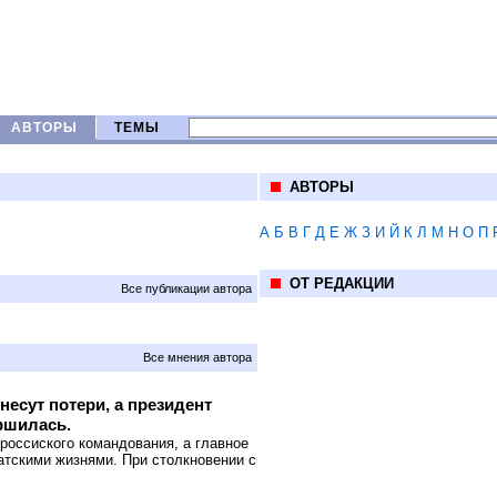
АВТОРЫ
ТЕМЫ
АВТОРЫ
А
Б
В
Г
Д
Е
Ж
З
И
Й
К
Л
М
Н
О
П
ОТ РЕДАКЦИИ
Все публикации автора
Все мнения автора
несут потери, а президент
ршилась.
россиского командования, а главное
атскими жизнями. При столкновении с