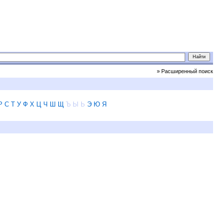
» Расширенный поиск
Р
С
Т
У
Ф
Х
Ц
Ч
Ш
Щ
Ъ
Ы
Ь
Э
Ю
Я