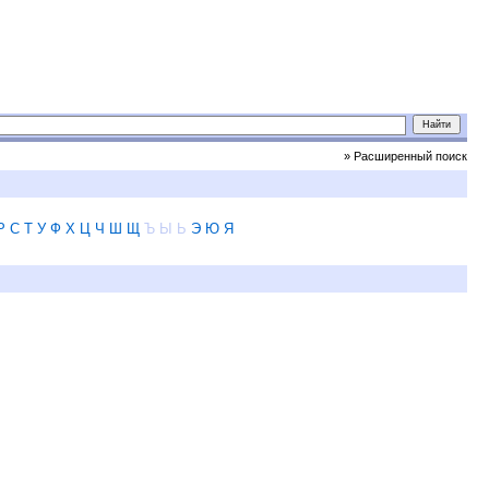
» Расширенный поиск
Р
С
Т
У
Ф
Х
Ц
Ч
Ш
Щ
Ъ
Ы
Ь
Э
Ю
Я