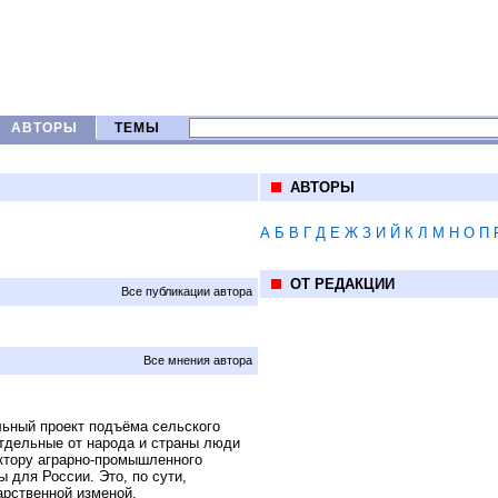
АВТОРЫ
ТЕМЫ
АВТОРЫ
А
Б
В
Г
Д
Е
Ж
З
И
Й
К
Л
М
Н
О
П
ОТ РЕДАКЦИИ
Все публикации автора
Все мнения автора
льный проект подъёма сельского
отдельные от народа и страны люди
ктору аграрно-промышленного
 для России. Это, по сути,
арственной изменой.