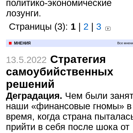
политико-экономические
лозунги.
Страницы (3):
1
|
2
|
3
МНЕНИЯ
Все мнени
Стратегия
13.5.2022
самоубийственных
решений
Деградация.
Чем были заня
наши «финансовые гномы» в
время, когда страна пыталас
прийти в себя после шока от