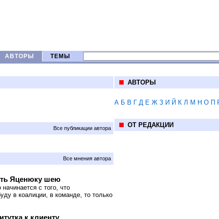
АВТОРЫ
ТЕМЫ
АВТОРЫ
А
Б
В
Г
Д
Е
Ж
З
И
Й
К
Л
М
Н
О
П
ОТ РЕДАКЦИИ
Все публикации автора
Все мнения автора
нуть Яценюку шею
 начинается с того, что
буду в коалиции, в команде, то только
итутка к клиенту