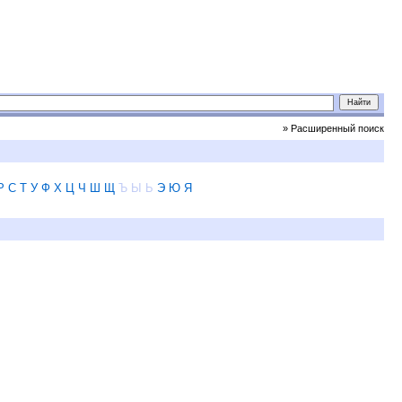
» Расширенный поиск
Р
С
Т
У
Ф
Х
Ц
Ч
Ш
Щ
Ъ
Ы
Ь
Э
Ю
Я