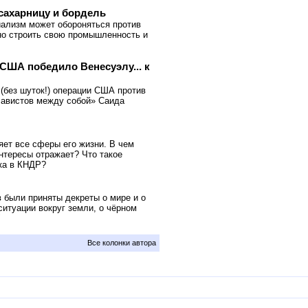
сахарницу и бордель
циализм может обороняться против
жно строить свою промышленность и
 США победило Венесуэлу... к
(без шуток!) операции США против
чавистов между собой» Саида
яет все сферы его жизни. В чем
интересы отражает? Что такое
ка в КНДР?
в были приняты декреты о мире и о
ситуации вокруг земли, о чёрном
"
Все колонки автора