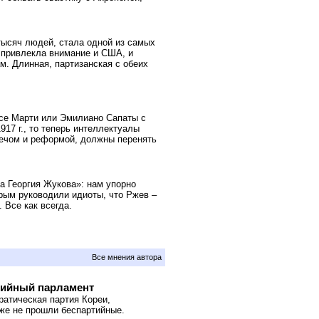
 тысяч людей, стала одной из самых
), привлекла внимание и США, и
м. Длинная, партизанская с обеих
осе Марти или Эмилиано Сапаты с
17 г., то теперь интеллектуалы
мечом и реформой, должны перенять
 Георгия Жукова»: нам упорно
рым руководили идиоты, что Ржев –
 Все как всегда.
Все мнения автора
тийный парламент
ратическая партия Кореи,
кже не прошли беспартийные.