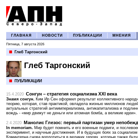
ГЛАВНАЯ
НОВОСТИ
ПУБЛИКАЦИИ
МНЕНИЯ
Пятница, 7 августа 2026
Глеб Таргонский
Глеб Таргонский
ПУБЛИКАЦИИ
Сонгун – стратегия социализма XXI века
15.4.2020
Знамя сонгун.
Ким Ир Сен оформил результат коллективного народн
теорию, которая, став практикой, овладела жизнью миллионов людей
актуальных стратегий антиимпериализма, антикапитализма и подлин
вождь - «мир движут не деньги или атомная бомба, а великие идеи».
Манолис Глезос: первый партизан умер непобе
2.4.2020
In memoriam.
Мир будет помнить и его военные подвиги, и послевое
эксперимент, и научные достижения. И в будущих боях за социализм 
Коминтерна снова воплотиться в великих героях, которые также буду