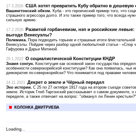
США хотят превратить Кубу обратно в дешевую 
17.3.2026
Вашингтонский обком.
Куба - это героический пример того, что со
страшного агрессора долго. И это также пример того, что всегда ну
сильную армию.
Развитой горбачевизм, нэп и российские левые:
17.2.2026
выгоде Венесуэлы?
Полемика.
Пора подводить горькие и страшные итоги блистательной 
Венесуэлы. Пойдем через разбор одной любопытной статьи - «Спор 
Гафурова и Дарьи Митиной.
О социалистической Конституции КНДР
20.1.2022
Знамя сонгун.
Конституция как основной закон государства определ
особенности северокорейской конституции? Как она появилась, чьи 
демократия по-северокорейски? Что понимается под правами челове
Декрет о земле и Чёрный передел
14.11.2021
Эхо истории.
С 25 по 27 октября 1917 года на втором съезде совето
земле. Историк Глеб Таргонский рассказывает о самом документе, о 
переделе, а также отвечает на вопрос: "обманул ли Ленин крестьян?
КОЛОНКА ДМИТРИЕВА
Loading...